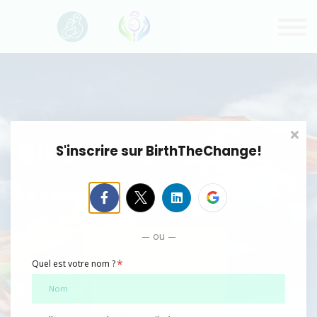
Offres spéciales
Contact
Connexion
Inscription
BirthTheChange®
S'inscrire sur BirthTheChange!
La naissance du changement
ou
Voir les cours
*
Quel est votre nom ?
Commencer