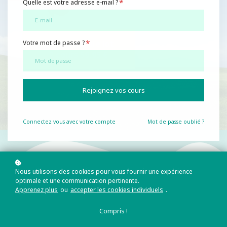
*
Quelle est votre adresse e-mail ?
*
Offre spéciale lot
Votre mot de passe ?
2 cours 59,95 €
Rejoignez vos cours
Connectez vous avec votre compte
Mot de passe oublié ?
Nous utilisons des cookies pour vous fournir une expérience
BirthTheChange® offre des programmes
optimale et une communication pertinente.
et ateliers novateurs et holistiques, axés
Apprenez plus
ou
accepter les cookies individuels
.
sur la transformation d’une existence
Compris !
dirigée par la peur, le stress et la lutte, en